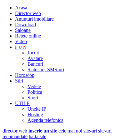
Acasa
Director web
Anunturi imobiliare
Download
Saloane
Retete online
Video
F
U
N
Jocuri
Avatare
Bancuri
Statusuri, SMS-uri
Horoscop
Stiri
Vedete
Politica
Sport
UTILE
Unelte IP
Hosting
Agenda telefonica
director web
inscrie un site
cele mai noi site-uri
site-uri
recomandate
harta site