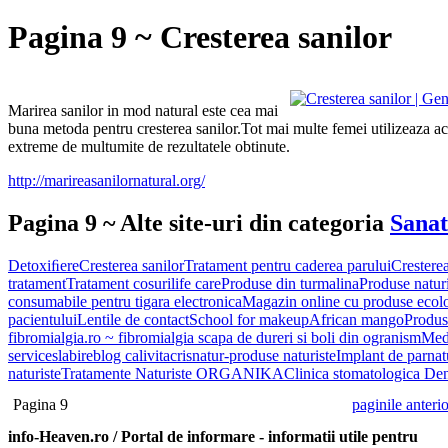
Pagina 9 ~ Cresterea sanilor
Marirea sanilor in mod natural este cea mai
buna metoda pentru cresterea sanilor.Tot mai multe femei utilizeaza ac
extreme de multumite de rezultatele obtinute.
http://marireasanilornatural.org/
Pagina 9 ~ Alte site-uri din categoria
Sanat
Detoxiﬁere
Cresterea sanilor
Tratament pentru caderea parului
Cresterea
tratament
Tratament cosuri
life care
Produse din turmalina
Produse naturi
consumabile pentru tigara electronica
Magazin online cu produse ecol
pacientului
Lentile de contact
School for makeup
African mango
Produs
fibromialgia.ro ~ fibromialgia scapa de dureri si boli din ogranism
Med
service
slabire
blog calivita
crisnatur-produse naturiste
Implant de par
na
naturiste
Tratamente Naturiste ORGANIKA
Clinica stomatologica De
Pagina 9
paginile anteri
info-Heaven.ro / Portal de informare
- informatii utile pentru