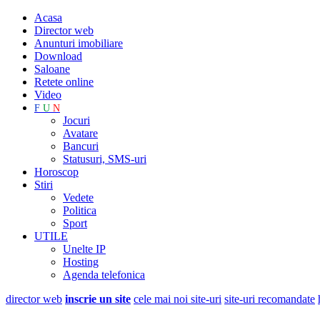
Acasa
Director web
Anunturi imobiliare
Download
Saloane
Retete online
Video
F
U
N
Jocuri
Avatare
Bancuri
Statusuri, SMS-uri
Horoscop
Stiri
Vedete
Politica
Sport
UTILE
Unelte IP
Hosting
Agenda telefonica
director web
inscrie un site
cele mai noi site-uri
site-uri recomandate