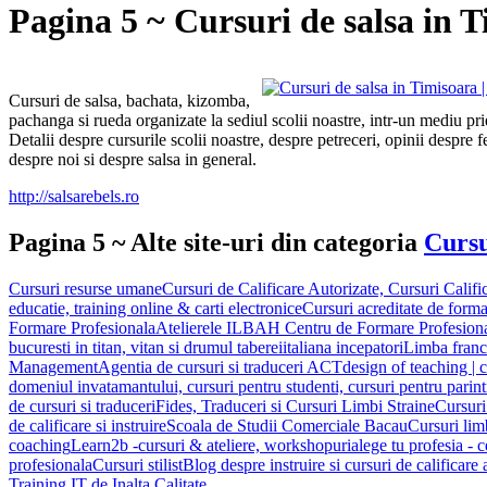
Pagina 5 ~ Cursuri de salsa in 
Cursuri de salsa, bachata, kizomba,
pachanga si rueda organizate la sediul scolii noastre, intr-un mediu pri
Detalii despre cursurile scolii noastre, despre petreceri, opinii despre fe
despre noi si despre salsa in general.
http://salsarebels.ro
Pagina 5 ~ Alte site-uri din categoria
Cursu
Cursuri resurse umane
Cursuri de Calificare Autorizate, Cursuri Califi
educatie, training online & carti electronice
Cursuri acreditate de forma
Formare Profesionala
Atelierele ILBAH Centru de Formare Profesion
bucuresti in titan, vitan si drumul taberei
italiana incepatori
Limba franc
Management
Agentia de cursuri si traduceri ACT
design of teaching | c
domeniul invatamantului, cursuri pentru studenti, cursuri pentru parinti
de cursuri si traduceri
Fides, Traduceri si Cursuri Limbi Straine
Cursuri
de calificare si instruire
Scoala de Studii Comerciale Bacau
Cursuri lim
coaching
Learn2b -cursuri & ateliere, workshopuri
alege tu profesia - 
profesionala
Cursuri stilist
Blog despre instruire si cursuri de calificare 
Training IT de Inalta Calitate