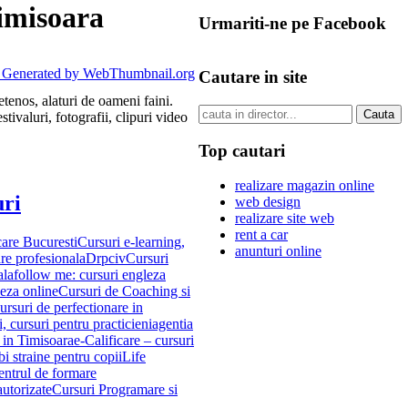
Timisoara
Urmariti-ne pe Facebook
Cautare in site
etenos, alaturi de oameni faini.
stivaluri, fotografii, clipuri video
Top cautari
realizare magazin online
ri
web design
realizare site web
rent a car
care Bucuresti
Cursuri e-learning,
anunturi online
re profesionala
Drpciv
Cursuri
ala
follow me: cursuri engleza
eza online
Cursuri de Coaching si
ursuri de perfectionare in
, cursuri pentru practicieni
agentia
 in Timisoara
e-Calificare – cursuri
bi straine pentru copii
Life
centrul de formare
autorizate
Cursuri Programare si