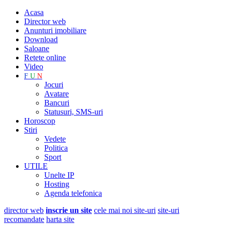
Acasa
Director web
Anunturi imobiliare
Download
Saloane
Retete online
Video
F
U
N
Jocuri
Avatare
Bancuri
Statusuri, SMS-uri
Horoscop
Stiri
Vedete
Politica
Sport
UTILE
Unelte IP
Hosting
Agenda telefonica
director web
inscrie un site
cele mai noi site-uri
site-uri
recomandate
harta site