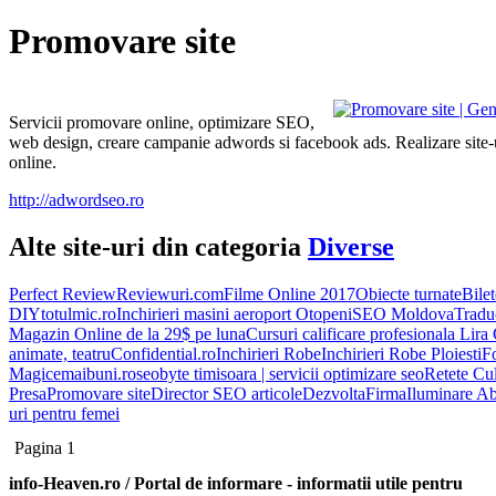
Promovare site
Servicii promovare online, optimizare SEO,
web design, creare campanie adwords si facebook ads. Realizare site-
online.
http://adwordseo.ro
Alte site-uri din categoria
Diverse
Perfect Review
Reviewuri.com
Filme Online 2017
Obiecte turnate
Bilet
DIY
totulmic.ro
Inchirieri masini aeroport Otopeni
SEO Moldova
Traduc
Magazin Online de la 29$ pe luna
Cursuri calificare profesionala Lira
animate, teatru
Confidential.ro
Inchirieri Robe
Inchirieri Robe Ploiesti
Fo
Magice
maibuni.ro
seobyte timisoara | servicii optimizare seo
Retete Cu
Presa
Promovare site
Director SEO articole
DezvoltaFirma
Iluminare Ab
uri pentru femei
Pagina 1
info-Heaven.ro / Portal de informare
- informatii utile pentru