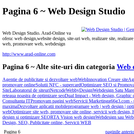
Pagina 6 ~ Web Design Studio
Web Design Studio. Arad-Online va
ofera: web design,website design, site-uri web, realizare site, realizare 
web, promovare web, webdesign
http://www.arad-online.com
Pagina 6 ~ Alte site-uri din categoria
Web 
Agentie de publicitate si dezvoltare web
WebInnovation Creare site
Ag
promovare online
Solutii NFC - supercard
Optimizare SEO si Promovar
Site
Laboratorul de siteuri
Netcode
WebbyDesign
Webdesign Satu Mar
reteaua noastra de optimizare seo
Dual Impact - Web design, Graphic 
Consultanta IT
Promovam pagini web
Servicii Marketing
g66g3.com - u
maxima
Dezvoltare aplicatii mobile
programare web | web design | opt
web
Optimizare site web, promovare site online, servicii web design,
design si optimizare SEO
RTA Vision web design
Webdesign sau We
Design, SEO, Publicitate online, Servicii WEB
Pagina 6
paginile anteri