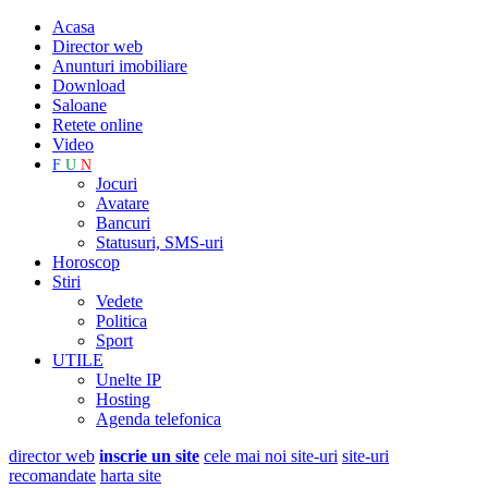
Acasa
Director web
Anunturi imobiliare
Download
Saloane
Retete online
Video
F
U
N
Jocuri
Avatare
Bancuri
Statusuri, SMS-uri
Horoscop
Stiri
Vedete
Politica
Sport
UTILE
Unelte IP
Hosting
Agenda telefonica
director web
inscrie un site
cele mai noi site-uri
site-uri
recomandate
harta site