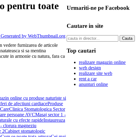
o pentru toate
Urmariti-ne pe Facebook
Cautare in site
n vedere furnizarea de articole
Top cautari
unatateasca si sa mentina
scute in armonie cu natura, fara ca
realizare magazin online
web design
realizare site web
rent a car
anunturi online
azin online cu produse naturiste si
feri de afectiuni cardiace
Produse
 Care
Clinica Stomatologica Sector
are persoane AVC
Masaj sector 1 -
turale cu efecte rapide
Instaureaza
 - clorura magneziu
r 2
Cabinet stomatologic
u
Cum se poate trata artroza
Cei mai