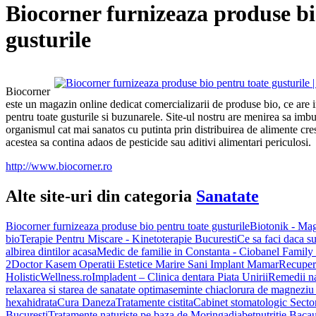
Biocorner furnizeaza produse bi
gusturile
Biocorner
este un magazin online dedicat comercializarii de produse bio, ce are i
pentru toate gusturile si buzunarele. Site-ul nostru are menirea sa imb
organismul cat mai sanatos cu putinta prin distribuirea de alimente cre
acestea sa contina adaos de pesticide sau aditivi alimentari periculosi.
http://www.biocorner.ro
Alte site-uri din categoria
Sanatate
Biocorner furnizeaza produse bio pentru toate gusturile
Biotonik - Mag
bio
Terapie Pentru Miscare - Kinetoterapie Bucuresti
Ce sa faci daca su
albirea dintilor acasa
Medic de familie in Constanta - Ciobanel Family
2
Doctor Kasem Operatii Estetice Marire Sani Implant Mamar
Recuper
HolisticWellness.ro
Impladent – Clinica dentara Piata Unirii
Remedii na
relaxarea si starea de sanatate optima
seminte chia
clorura de magneziu
hexahidrata
Cura Daneza
Tratamente cistita
Cabinet stomatologic Secto
Bucuresti
Tratamente naturiste pe baza de Moringa
diabetnutritie Baca