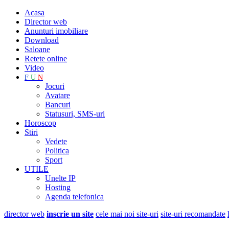
Acasa
Director web
Anunturi imobiliare
Download
Saloane
Retete online
Video
F
U
N
Jocuri
Avatare
Bancuri
Statusuri, SMS-uri
Horoscop
Stiri
Vedete
Politica
Sport
UTILE
Unelte IP
Hosting
Agenda telefonica
director web
inscrie un site
cele mai noi site-uri
site-uri recomandate