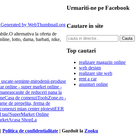
Urmariti-ne pe Facebook
Cautare in site
ile.O alternativa la oferta de
nline, lotto, dama, barbati, nike,
Top cautari
realizare magazin online
web design
realizare site web
rent a car
 uscate-seminte-mirodenii-produse
anunturi online
r online - super market online -
omaneasca
site de reduceri pana la
ine
Casa de comenzi
ToolsZone.ro -
arne de prepelita, ferma de
comenzi mian center ploiesti
EER
 tau!
SuperMarket Online
rket
Acasa Shop
La
 |
Politica de confidentialitate
| Gazduit la
Zooku