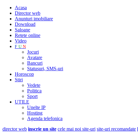
Acasa
Director web
Anunturi imobiliare
Download
Saloane
Retete online
Video
F
U
N
Jocuri
Avatare
Bancuri
Statusuri, SMS-uri
Horoscop
Stiri
Vedete
Politica
Sport
UTILE
Unelte IP
Hosting
Agenda telefonica
director web
inscrie un site
cele mai noi site-uri
site-uri recomandate