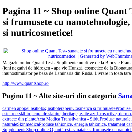
Pagina 11 ~ Shop online Quant T
si frumusete cu nanotehnologie,
si nutricosmetice!
Magazin online Quant Test - Suplimente nutritive de la Biocyte Frant
(ioni negativi de hidrogen - apa vie Hunza), cosmetice de la Bionatu
imunostimulator pe baza de Laminaria din Rusia. Livrare in toata tara 
http://www.quantshop.ro
Pagina 11 ~ Alte site-uri din categoria
Sana
carmen apopei psiholog psihoterapeut
Cosmetica si frumusete
Produse n
estet.ro : slăbire, cura de slabire, heritage, e-lite azul, rosactive, derm
extracte din plante
Acta Medica Transilvanica - Sibiu
Produse naturale,
naturale
Skinmedica
Produse tahionice, energia tahionica, tratament ca
Supplements
Shop online Quant Test- sanatate si frumusete cu nanoteh