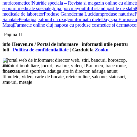
nutricosmetice!
Nutritie speciala – Revista si magazin online cu alimete
scopuri medicale speciale
gripa porcina
youthful island pastile de slabit
medicale de laborator
Produse Ganoderma Lucidum
produse naturiste
F
Sanatate
Pentaqua, sifonul cu oxigen
informatii diete
Day spa European
Masaj
Farmacie online cluj napoca cu produse cosmetice si dermatoco
Pagina 11
info-Heaven.ro / Portal de informare
- informatii utile pentru
toti |
Politica de confidentialitate
| Gazduit la
Zooku
Portal web de informare: director web, stiri, bancuri, horoscop,
anunturi imobiliare, jocuri, avatare, video, IP-ul meu, trace route,
financiar, stiri sportive, adauga site in director, adauga anunt,
filmulete, video, carte de bucate, retete online, saloane, statusuri,
sms-uri, mesaje