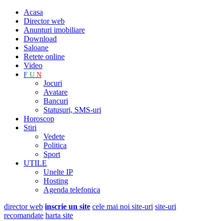
Acasa
Director web
Anunturi imobiliare
Download
Saloane
Retete online
Video
F
U
N
Jocuri
Avatare
Bancuri
Statusuri, SMS-uri
Horoscop
Stiri
Vedete
Politica
Sport
UTILE
Unelte IP
Hosting
Agenda telefonica
director web
inscrie un site
cele mai noi site-uri
site-uri
recomandate
harta site