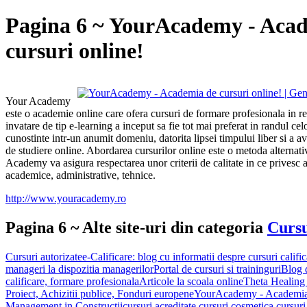
Pagina 6 ~ YourAcademy - Aca
cursuri online!
Your Academy
este o academie online care ofera cursuri de formare profesionala in r
invatare de tip e-learning a inceput sa fie tot mai preferat in randul c
cunostinte intr-un anumit domeniu, datorita lipsei timpului liber si a av
de studiere online. Abordarea cursurilor online este o metoda alternati
Academy va asigura respectarea unor criterii de calitate in ce privesc
academice, administrative, tehnice.
http://www.youracademy.ro
Pagina 6 ~ Alte site-uri din categoria
Cursu
Cursuri autorizate
e-Calificare: blog cu informatii despre cursuri califica
manageri la dispozitia managerilor
Portal de cursuri si traininguri
Blog d
calificare, formare profesionala
Articole la scoala online
Theta Healin
Proiect, Achizitii publice, Fonduri europene
YourAcademy - Academia 
Management in Constructii
cursuri acreditate,cursuri cosmetica,cursur