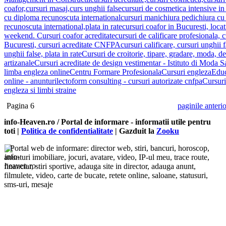
coafor,cursuri masaj,curs unghii false
cursuri de cosmetica intensive i
cu diploma recunoscuta international
cursuri manichiura pedichiura cu
recunoscuta international,plata in rate
cursuri coafor in Bucuresti, locat
weekend. Cursuri coafor acreditate
cursuri de calificare profesionala, 
Bucuresti, cursuri acreditate CNFPA
cursuri calificare, cursuri unghii
unghii false, plata in rate
Cursuri de croitorie, tipare, gradare, moda, des
artizanale
Cursuri acreditate de design vestimentar - Istituto di Moda 
limba engleza online
Centru Formare Profesionala
Cursuri engleza
Educ
online - anunturi
lectoform consulting - cursuri autorizate cnfpa
Cursuri
engleza si limbi straine
Pagina 6
paginile anteri
info-Heaven.ro / Portal de informare
- informatii utile pentru
toti |
Politica de confidentialitate
| Gazduit la
Zooku
Portal web de informare: director web, stiri, bancuri, horoscop,
anunturi imobiliare, jocuri, avatare, video, IP-ul meu, trace route,
financiar, stiri sportive, adauga site in director, adauga anunt,
filmulete, video, carte de bucate, retete online, saloane, statusuri,
sms-uri, mesaje