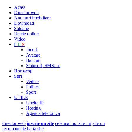
Acasa
Director web
Anunturi imobiliare
Download
Saloane
Retete online
Video
F
U
N
Jocuri
Avatare
Bancuri
Statusuri, SMS-uri
Horoscop
Stiri
Vedete
Politica
Sport
UTILE
Unelte IP
Hosting
Agenda telefonica
director web
inscrie un site
cele mai noi site-uri
site-uri
recomandate
harta site