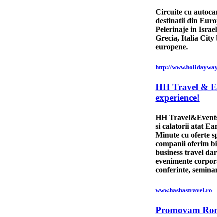
Circuite cu autocar
destinatii din Euro
Pelerinaje in Israel
Grecia, Italia City
europene.
http://www.holidayway
HH Travel & E
experience!
HH Travel&Events
si calatorii atat E
Minute cu oferte s
companii oferim bil
business travel dar
evenimente corpora
conferinte, seminar
www.hashastravel.ro
Promovam Ro