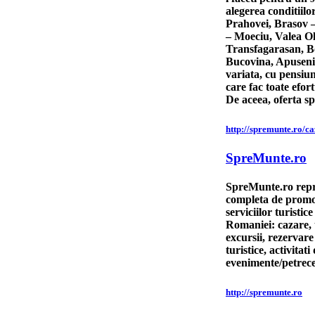
alegerea conditiilo
Prahovei, Brasov 
– Moeciu, Valea Ol
Transfagarasan, 
Bucovina, Apuseni.
variata, cu pensiuni
care fac toate efort
De aceea, oferta s
http://spremunte.ro/ca
SpreMunte.ro
SpreMunte.ro repr
completa de promov
serviciilor turisti
Romaniei: cazare, 
excursii, rezervare 
turistice, activitat
evenimente/petrecer
http://spremunte.ro