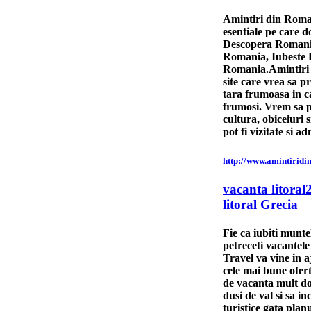
Amintiri din Roman
esentiale pe care d
Descopera Romani
Romania, Iubeste
Romania.Amintiri 
site care vrea sa 
tara frumoasa in c
frumosi. Vrem sa p
cultura, obiceiuri 
pot fi vizitate si a
http://www.amintiridi
vacanta litoral
litoral Grecia
Fie ca iubiti muntel
petreceti vacantel
Travel va vine in a
cele mai bune ofer
de vacanta mult dor
dusi de val si sa in
turistice gata plan