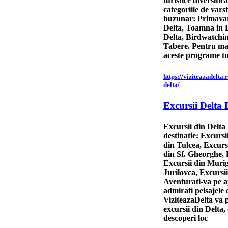
turistice diversific
categoriile de vars
buzunar: Primavar
Delta, Toamna in D
Delta, Birdwatching
Tabere. Pentru mai
aceste programe tu
https://viziteazadelta.
delta/
Excursii Delta 
Excursii din Delta 
destinatie: Excursi
din Tulcea, Excursi
din Sf. Gheorghe, E
Excursii din Murig
Jurilovca, Excursii
Aventurati-va pe a
admirati peisajele 
ViziteazaDelta va 
excursii din Delta, 
descoperi loc