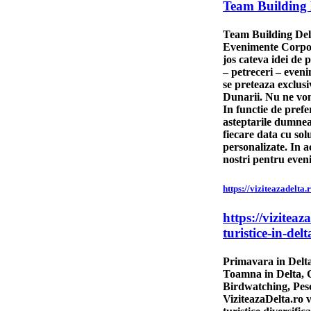
Team Building 
Team Building Del
Evenimente Corpo
jos cateva idei de
– petreceri – even
se preteaza exclus
Dunarii. Nu ne vom 
In functie de prefe
asteptarile dumne
fiecare data cu sol
personalizate. In ac
nostri pentru even
https://viziteazadelta
https://vizitea
turistice-in-delt
Primavara in Delta
Toamna in Delta, C
Birdwatching, Pesc
ViziteazaDelta.ro 