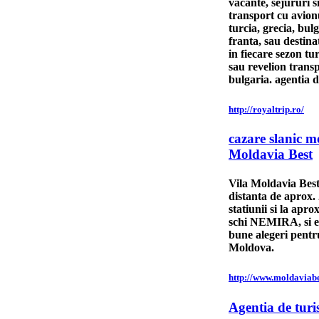
vacante, sejururi si
transport cu avion
turcia, grecia, bulg
franta, sau destina
in fiecare sezon tur
sau revelion trans
bulgaria. agentia 
http://royaltrip.ro/
cazare slanic 
Moldavia Best
Vila Moldavia Best 
distanta de aprox.
statiunii si la apr
schi NEMIRA, si es
bune alegeri pentr
Moldova.
http://www.moldaviabe
Agentia de tur