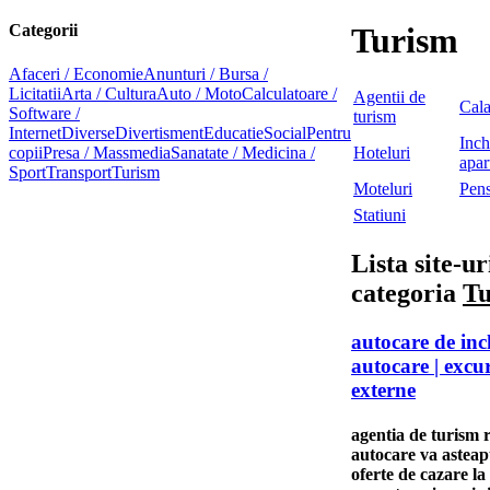
Categorii
Turism
Afaceri / Economie
Anunturi / Bursa /
Licitatii
Arta / Cultura
Auto / Moto
Calculatoare /
Agentii de
Cala
Software /
turism
Internet
Diverse
Divertisment
Educatie
Social
Pentru
Inch
copii
Presa / Massmedia
Sanatate / Medicina /
Hoteluri
apar
Sport
Transport
Turism
Moteluri
Pens
Statiuni
Lista site-ur
categoria
Tu
autocare de inch
autocare | excur
externe
agentia de turism ro
autocare va asteap
oferte de cazare la