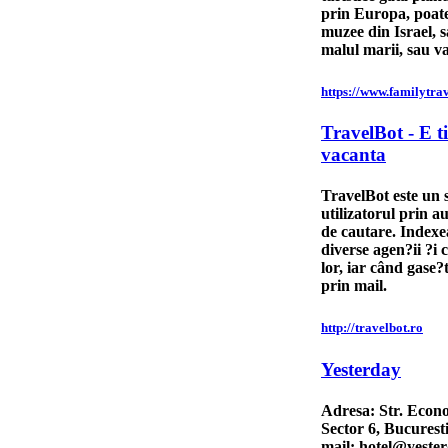
prin Europa, poate 
muzee din Israel, s
malul marii, sau va
https://www.familytrav
TravelBot - E t
vacanta
TravelBot este un s
utilizatorul prin 
de cautare. Indexea
diverse agen?ii ?i 
lor, iar când gase?
prin mail.
http://travelbot.ro
Yesterday
Adresa: Str. Econ
Sector 6, Bucurest
mail: hotel@yester