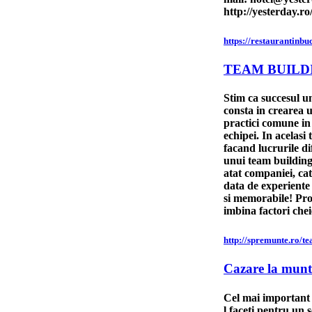
http://yesterday.ro
https://restaurantinbu
TEAM BUILD
Stim ca succesul u
consta in crearea u
practici comune i
echipei. In acelasi
facand lucrurile di
unui team building
atat companiei, cat 
data de experiente s
si memorabile! Pr
imbina factori chei
http://spremunte.ro/te
Cazare la munt
Cel mai important 
l faceti pentru un s