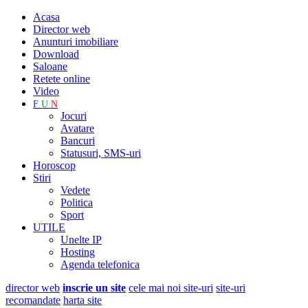
Acasa
Director web
Anunturi imobiliare
Download
Saloane
Retete online
Video
F
U
N
Jocuri
Avatare
Bancuri
Statusuri, SMS-uri
Horoscop
Stiri
Vedete
Politica
Sport
UTILE
Unelte IP
Hosting
Agenda telefonica
director web
inscrie un site
cele mai noi site-uri
site-uri
recomandate
harta site