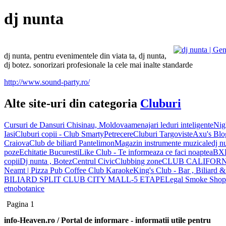
dj nunta
dj nunta, pentru evenimentele din viata ta, dj nunta,
dj botez. sonorizari profesionale la cele mai inalte standarde
http://www.sound-party.ro/
Alte site-uri din categoria
Cluburi
Cursuri de Dansuri Chisinau, Moldova
amenajari leduri inteligente
Nigh
Iasi
Cluburi copii - Club Smarty
Petrecere
Cluburi Targoviste
Axu's Blo
Craiova
Club de biliard Pantelimon
Magazin instrumente muzicale
dj n
poze
Echitatie Bucuresti
Like Club - Te informeaza ce faci noaptea
BXL
copii
Dj nunta , Botez
Centrul Civic
Clubbing zone
CLUB CALIFOR
Neamt | Pizza Pub Coffee Club Karaoke
King's Club - Bar , Biliard 
BILIARD SPLIT CLUB CITY MALL-5 ETAPE
Legal Smoke Shop -
etnobotanice
Pagina 1
info-Heaven.ro / Portal de informare
- informatii utile pentru