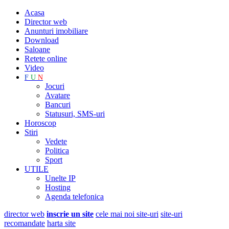
Acasa
Director web
Anunturi imobiliare
Download
Saloane
Retete online
Video
F
U
N
Jocuri
Avatare
Bancuri
Statusuri, SMS-uri
Horoscop
Stiri
Vedete
Politica
Sport
UTILE
Unelte IP
Hosting
Agenda telefonica
director web
inscrie un site
cele mai noi site-uri
site-uri
recomandate
harta site