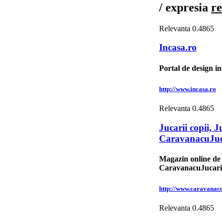
/ expresia
re
Relevanta
0.4865
Incasa.ro
Portal de design in
http://www.incasa.ro
Relevanta
0.4865
Jucarii copii, 
CaravanacuJuc
Magazin online de j
CaravanacuJucari
http://www.caravanacu
Relevanta
0.4865