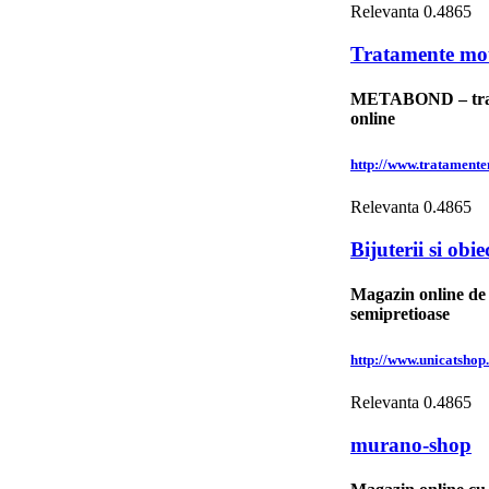
Relevanta
0.4865
Tratamente mo
METABOND – trata
online
http://www.tratament
Relevanta
0.4865
Bijuterii si obi
Magazin online de b
semipretioase
http://www.unicatshop
Relevanta
0.4865
murano-shop