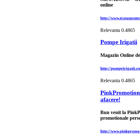
online
http://www.tratament
Relevanta
0.4865
Pompe Irigatii
Magazin Online de P
http://pompeirigatii.ro
Relevanta
0.4865
PinkPromotiona
afacere!
Bun venit la PinkP
promotionale perso
http://www.pinkpromot