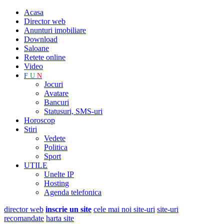
Acasa
Director web
Anunturi imobiliare
Download
Saloane
Retete online
Video
F
U
N
Jocuri
Avatare
Bancuri
Statusuri, SMS-uri
Horoscop
Stiri
Vedete
Politica
Sport
UTILE
Unelte IP
Hosting
Agenda telefonica
director web
inscrie un site
cele mai noi site-uri
site-uri
recomandate
harta site