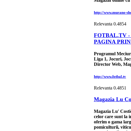
Magazin online cu b
http://www.murano-sh
Relevanta
0.4854
FOTBAL.TV - 
PAGINA PRI
Programul Meciuril
Liga 1, Jocuri, Jo
Director Web, Maga
http://www.fotbal.tv
Relevanta
0.4851
Magazia Lu Co
Magazia Lu' Costica
celor care sunt la
oferim o gama larga 
pomiculturii, vitic