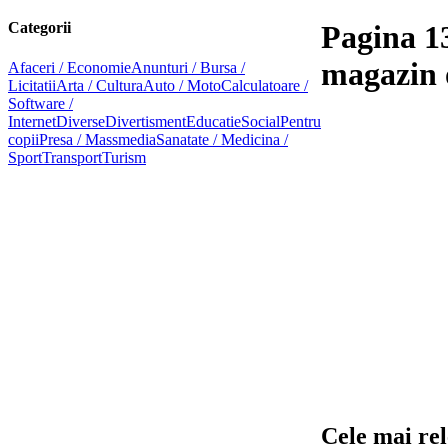
Categorii
Pagina 1
magazin 
Afaceri / Economie
Anunturi / Bursa /
Licitatii
Arta / Cultura
Auto / Moto
Calculatoare /
Software /
Internet
Diverse
Divertisment
Educatie
Social
Pentru
copii
Presa / Massmedia
Sanatate / Medicina /
Sport
Transport
Turism
Cele mai rel