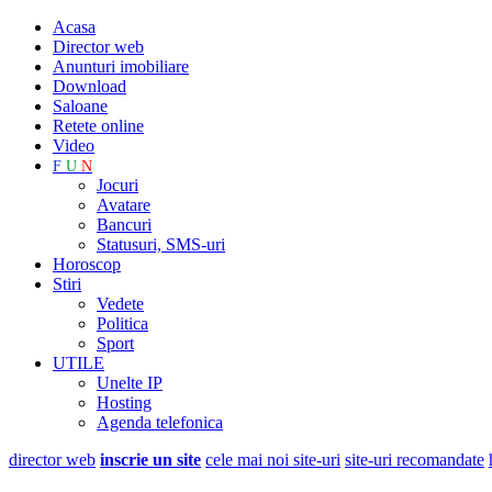
Acasa
Director web
Anunturi imobiliare
Download
Saloane
Retete online
Video
F
U
N
Jocuri
Avatare
Bancuri
Statusuri, SMS-uri
Horoscop
Stiri
Vedete
Politica
Sport
UTILE
Unelte IP
Hosting
Agenda telefonica
director web
inscrie un site
cele mai noi site-uri
site-uri recomandate