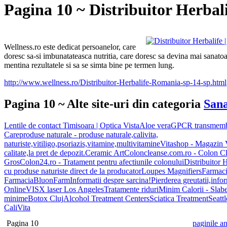
Pagina 10 ~ Distribuitor Herbal
Wellness.ro este dedicat persoanelor, care
doresc sa-si imbunatateasca nutritia, care doresc sa devina mai sanatoa
mentina rezultatele si sa se simta bine pe termen lung.
http://www.wellness.ro/Distribuitor-Herbalife-Romania-sp-14-sp.html
Pagina 10 ~ Alte site-uri din categoria
Sana
Lentile de contact Timisoara | Optica Vista
Aloe vera
GPCR transmembr
Care
produse naturale - produse naturale,calivita,
naturiste,vitiligo,psoriazis,vitamine,multivitamine
Vitashop - Magazin V
calitate,la pret de depozit.
Ceramic Art
Coloncleanse.com.ro - Colon Cle
Gros
Colon24.ro - Tratament pentru afectiunile colonului
Distribuitor 
cu produse naturiste direct de la producator
Loupes Magnifiers
Farmaci
FarmaciaBluonFarm
Informatii despre sarcina!
Pierderea greutatii,info
Online
VISX laser Los Angeles
Tratamente riduri
Minim Calorii - Slabes
minime
Botox Cluj
Alcohol Treatment Centers
Sciatica Treatment
Seattl
CaliVita
Pagina 10
paginile an