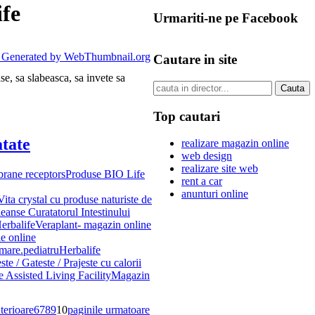
ife
Urmariti-ne pe Facebook
Cautare in site
se, sa slabeasca, sa invete sa
Top cautari
tate
realizare magazin online
web design
realizare site web
ane receptors
Produse BIO Life
rent a car
anunturi online
ita crystal cu produse naturiste de
anse Curatatorul Intestinului
Herbalife
Veraplant- magazin online
e online
rmare.
pediatru
Herbalife
te / Gateste / Prajeste cu calorii
e Assisted Living Facility
Magazin
terioare
6
7
8
9
10
paginile urmatoare