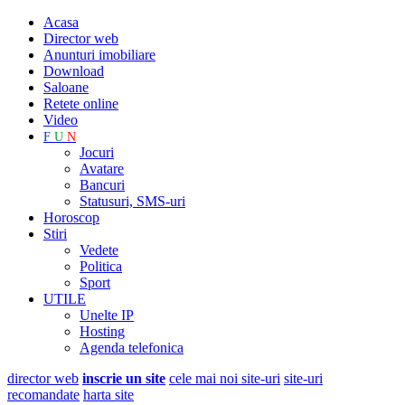
Acasa
Director web
Anunturi imobiliare
Download
Saloane
Retete online
Video
F
U
N
Jocuri
Avatare
Bancuri
Statusuri, SMS-uri
Horoscop
Stiri
Vedete
Politica
Sport
UTILE
Unelte IP
Hosting
Agenda telefonica
director web
inscrie un site
cele mai noi site-uri
site-uri
recomandate
harta site