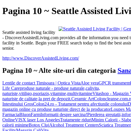
Pagina 10 ~ Seattle Assisted Liv
Seattle assisted living facility
- DiscoverAssistedLiving.com provides all the information you need to
facility in Seattle. Begin your FREE search today to find the best assist
senior.
http://www.DiscoverAssistedLiving.com/
Pagina 10 ~ Alte site-uri din categoria
Sana
Lentile de contact Timisoara | Optica Vista
Aloe vera
GPCR transmembr
Life Care
produse naturale - produse naturale,calivita,
naturiste,vitiligo,psoriazis,vitamine,multivitamine
Vitashop - Magazin V
naturiste de calitate,la pret de depozit.
Ceramic Art
Coloncleanse.com.ro
Intestinului Gros
Colon24.ro - Tratament pentru afectiunile colonului
D
magazin online cu produse naturiste direct de la producator
Loupes Ma
FarmaciaBluonFarm
Informatii despre sarcina!
Pierderea greutatii,info
Online
VISX laser Los Angeles
Tratamente riduri
Minim Calorii - Slabes
calorii minime
Botox Cluj
Alcohol Treatment Centers
Sciatica Treatmen
Facility
Magazin CaliVita