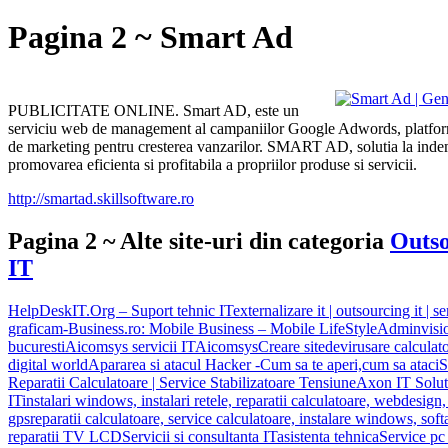
Pagina 2 ~ Smart Ad
PUBLICITATE ONLINE. Smart AD, este un
serviciu web de management al campaniilor Google Adwords, platforma
de marketing pentru cresterea vanzarilor. SMART AD, solutia la inde
promovarea eficienta si profitabila a propriilor produse si servicii.
http://smartad.skillsoftware.ro
Pagina 2 ~ Alte site-uri din categoria
Outso
IT
HelpDeskIT.Org – Suport tehnic IT
externalizare it | outsourcing it | se
grafica
m-Business.ro: Mobile Business – Mobile LifeStyle
Adminvisi
bucuresti
Aicomsys servicii IT
Aicomsys
Creare site
devirusare calculat
digital world
Apararea si atacul Hacker -Cum sa te aperi,cum sa ataci
S
Reparatii Calculatoare | Service Stabilizatoare Tensiune
Axon IT Solut
IT
instalari windows, instalari retele, reparatii calculatoare, webdesign, 
gps
reparatii calculatoare, service calculatoare, instalare windows, sof
reparatii TV LCD
Servicii si consultanta IT
asistenta tehnica
Service pc