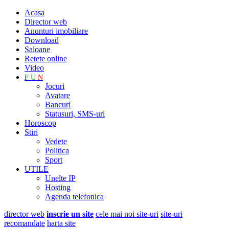
Acasa
Director web
Anunturi imobiliare
Download
Saloane
Retete online
Video
F
U
N
Jocuri
Avatare
Bancuri
Statusuri, SMS-uri
Horoscop
Stiri
Vedete
Politica
Sport
UTILE
Unelte IP
Hosting
Agenda telefonica
director web
inscrie un site
cele mai noi site-uri
site-uri
recomandate
harta site