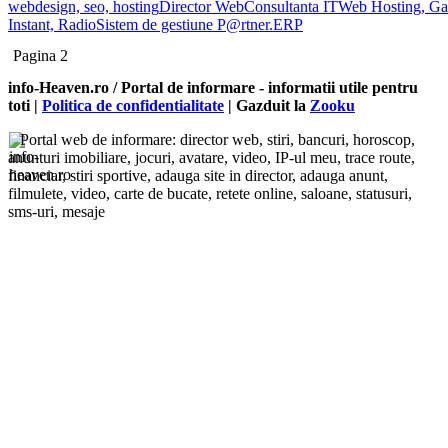
webdesign, seo, hosting
Director Web
Consultanta IT
Web Hosting, Ga
Instant, Radio
Sistem de gestiune P@rtner.ERP
Pagina 2
info-Heaven.ro / Portal de informare
- informatii utile pentru
toti |
Politica de confidentialitate
| Gazduit la
Zooku
Portal web de informare: director web, stiri, bancuri, horoscop,
anunturi imobiliare, jocuri, avatare, video, IP-ul meu, trace route,
financiar, stiri sportive, adauga site in director, adauga anunt,
filmulete, video, carte de bucate, retete online, saloane, statusuri,
sms-uri, mesaje