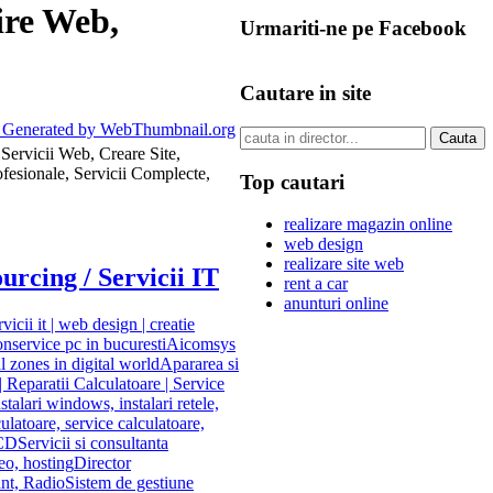
ire Web,
Urmariti-ne pe Facebook
Cautare in site
ervicii Web, Creare Site,
fesionale, Servicii Complecte,
Top cautari
realizare magazin online
web design
realizare site web
urcing / Servicii IT
rent a car
anunturi online
rvicii it | web design | creatie
on
service pc in bucuresti
Aicomsys
l zones in digital world
Apararea si
 Reparatii Calculatoare | Service
nstalari windows, instalari retele,
culatoare, service calculatoare,
LCD
Servicii si consultanta
eo, hosting
Director
nt, Radio
Sistem de gestiune