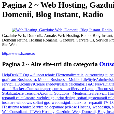
Pagina 2 ~ Web Hosting, Gazdu
Domenii, Blog Instant, Radio
Gazduire Web, Domenii.. Anuale, Web Hosting, Radio, Blog Instant, S
Domenii Ieftine, Hosting Romania, Gazduire, Servere Cs, Servicii Pro
Site Web
http://www.hzone.ro
Pagina 2 ~ Alte site-uri din categoria
Outso
HelpDeskIT.Org – Suport tehnic IT
externalizare it | outsourcing it | se
grafica
m-Business.ro: Mobile Business – Mobile LifeStyle
Adminvisi
servicii IT
Aicomsys
Creare site
devirusare calculator
IT&C News
Digita
atacul Hacker -Cum sa te aperi,cum sa ataci
Service Laptop Bucuresti |
Stabilizatoare Tensiune
Axon IT Solutions - Mentenanta&Servicii IT
i
reparatii calculatoare, webdesign, print design, softari gps
reparatii cal
instalare windows, softari gps, webdesign
Lindtek.ro - reparatii TV 
IT
asistenta tehnica
Service pc depanare pc
Rose Hosting, webdesign, s
Web
Consultanta IT
Web Hosting, Gazduire Web, Domenii, Blog Insta