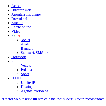
Acasa
Director web
Anunturi imobiliare
Download
Saloane
Retete online
Video
F
U
N
Jocuri
Avatare
Bancuri
Statusuri, SMS-uri
Horoscop
Stiri
Vedete
Politica
Sport
UTILE
Unelte IP
Hosting
Agenda telefonica
director web
inscrie un site
cele mai noi site-uri
site-uri recomandate