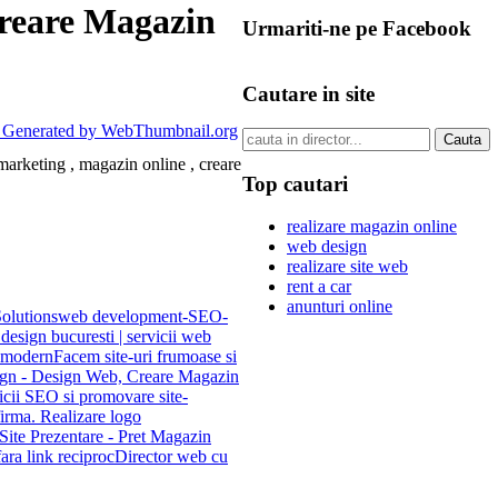
reare Magazin
Urmariti-ne pe Facebook
Cautare in site
arketing , magazin online , creare
Top cautari
realizare magazin online
web design
realizare site web
rent a car
anunturi online
olutions
web development-SEO-
 design bucuresti | servicii web
i modern
Facem site-uri frumoase si
n - Design Web, Creare Magazin
vicii SEO si promovare site-
firma. Realizare logo
ite Prezentare - Pret Magazin
ara link reciproc
Director web cu