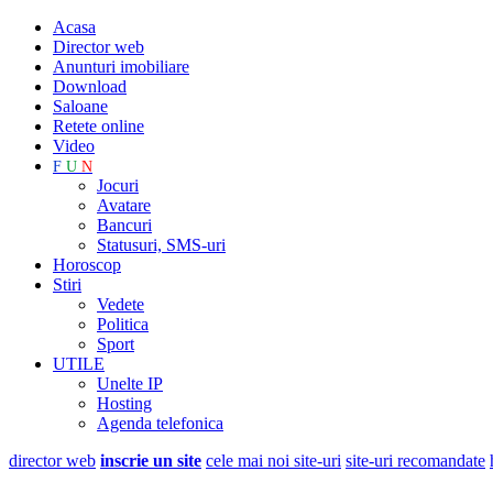
Acasa
Director web
Anunturi imobiliare
Download
Saloane
Retete online
Video
F
U
N
Jocuri
Avatare
Bancuri
Statusuri, SMS-uri
Horoscop
Stiri
Vedete
Politica
Sport
UTILE
Unelte IP
Hosting
Agenda telefonica
director web
inscrie un site
cele mai noi site-uri
site-uri recomandate