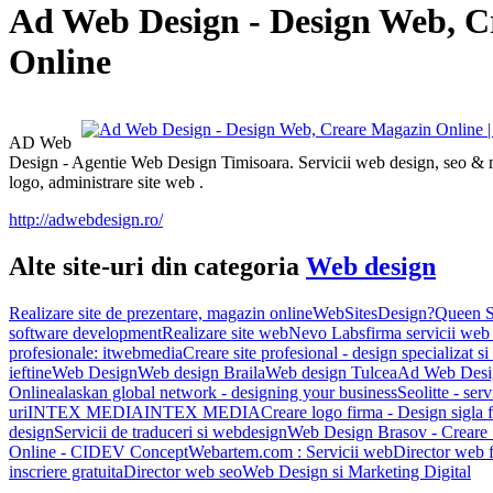
Ad Web Design - Design Web, C
Online
AD Web
Design - Agentie Web Design Timisoara. Servicii web design, seo & m
logo, administrare site web .
http://adwebdesign.ro/
Alte site-uri din categoria
Web design
Realizare site de prezentare, magazin online
WebSitesDesign?
Queen S
software development
Realizare site web
Nevo Labs
firma servicii web
profesionale: itwebmedia
Creare site profesional - design specializat s
ieftine
Web Design
Web design Braila
Web design Tulcea
Ad Web Desig
Online
alaskan global network - designing your business
Seolitte - ser
uri
INTEX MEDIA
INTEX MEDIA
Creare logo firma - Design sigla 
design
Servicii de traduceri si webdesign
Web Design Brasov - Creare S
Online - CIDEV Concept
Webartem.com : Servicii web
Director web f
inscriere gratuita
Director web seo
Web Design si Marketing Digital