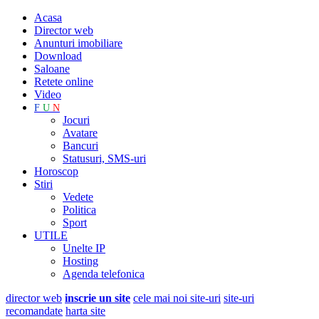
Acasa
Director web
Anunturi imobiliare
Download
Saloane
Retete online
Video
F
U
N
Jocuri
Avatare
Bancuri
Statusuri, SMS-uri
Horoscop
Stiri
Vedete
Politica
Sport
UTILE
Unelte IP
Hosting
Agenda telefonica
director web
inscrie un site
cele mai noi site-uri
site-uri
recomandate
harta site