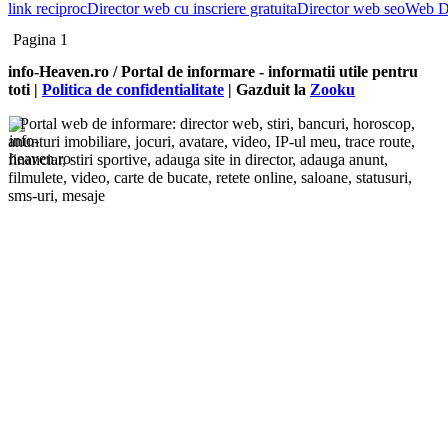
link reciproc
Director web cu inscriere gratuita
Director web seo
Web De
Pagina 1
info-Heaven.ro / Portal de informare
- informatii utile pentru
toti |
Politica de confidentialitate
| Gazduit la
Zooku
Portal web de informare: director web, stiri, bancuri, horoscop,
anunturi imobiliare, jocuri, avatare, video, IP-ul meu, trace route,
financiar, stiri sportive, adauga site in director, adauga anunt,
filmulete, video, carte de bucate, retete online, saloane, statusuri,
sms-uri, mesaje