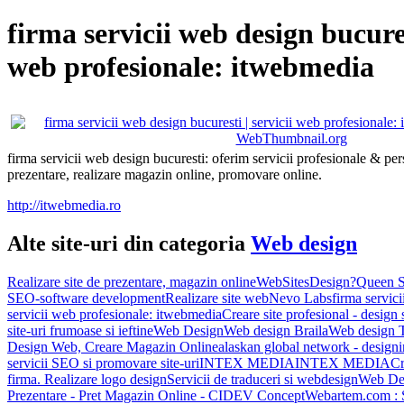
firma servicii web design bucurest
web profesionale: itwebmedia
firma servicii web design bucuresti: oferim servicii profesionale & pers
prezentare, realizare magazin online, promovare online.
http://itwebmedia.ro
Alte site-uri din categoria
Web design
Realizare site de prezentare, magazin online
WebSitesDesign?
Queen S
SEO-software development
Realizare site web
Nevo Labs
firma servici
servicii web profesionale: itwebmedia
Creare site profesional - design 
site-uri frumoase si ieftine
Web Design
Web design Braila
Web design 
Design Web, Creare Magazin Online
alaskan global network - design
servicii SEO si promovare site-uri
INTEX MEDIA
INTEX MEDIA
Cr
firma. Realizare logo design
Servicii de traduceri si webdesign
Web Des
Prezentare - Pret Magazin Online - CIDEV Concept
Webartem.com : 