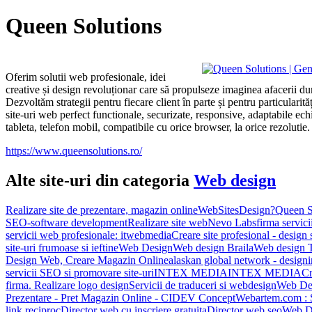
Queen Solutions
Oferim solutii web profesionale, idei
creative și design revoluționar care să propulseze imaginea afacerii d
Dezvoltăm strategii pentru fiecare client în parte și pentru particularită
site-uri web perfect functionale, securizate, responsive, adaptabile ec
tableta, telefon mobil, compatibile cu orice browser, la orice rezolutie.
https://www.queensolutions.ro/
Alte site-uri din categoria
Web design
Realizare site de prezentare, magazin online
WebSitesDesign?
Queen S
SEO-software development
Realizare site web
Nevo Labs
firma servici
servicii web profesionale: itwebmedia
Creare site profesional - design 
site-uri frumoase si ieftine
Web Design
Web design Braila
Web design 
Design Web, Creare Magazin Online
alaskan global network - design
servicii SEO si promovare site-uri
INTEX MEDIA
INTEX MEDIA
Cr
firma. Realizare logo design
Servicii de traduceri si webdesign
Web Des
Prezentare - Pret Magazin Online - CIDEV Concept
Webartem.com : 
link reciproc
Director web cu inscriere gratuita
Director web seo
Web De