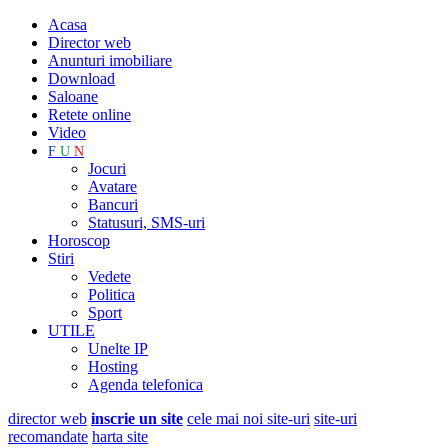
Acasa
Director web
Anunturi imobiliare
Download
Saloane
Retete online
Video
F
U
N
Jocuri
Avatare
Bancuri
Statusuri, SMS-uri
Horoscop
Stiri
Vedete
Politica
Sport
UTILE
Unelte IP
Hosting
Agenda telefonica
director web
inscrie un site
cele mai noi site-uri
site-uri
recomandate
harta site