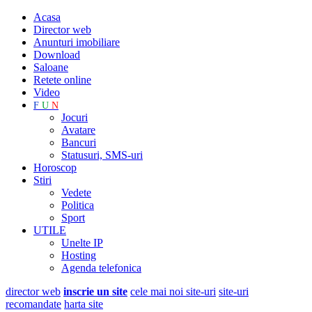
Acasa
Director web
Anunturi imobiliare
Download
Saloane
Retete online
Video
F
U
N
Jocuri
Avatare
Bancuri
Statusuri, SMS-uri
Horoscop
Stiri
Vedete
Politica
Sport
UTILE
Unelte IP
Hosting
Agenda telefonica
director web
inscrie un site
cele mai noi site-uri
site-uri
recomandate
harta site