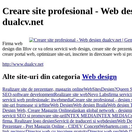
Creare site profesional - Web de
dualcv.net
Firma web
design din Ilfov ce va ofera servicii web design, creare site de prezent
creare portal web, optimizare site-uri, inscriere in directoare web si p
http://www.dualcv.net
Alte site-uri din categoria
Web design
Realizare site de prezentare, magazin online
WebSitesDesign?
Queen S
SEO-software development
Realizare site web
Nevo Labs
firma servici
servicii web profesionale: itwebmedia
Creare site profesional - design 
site-uri frumoase si ieftine
Web Design
Web design Braila
Web design 
Design Web, Creare Magazin Online
alaskan global network - design
servicii SEO si promovare site-uri
INTEX MEDIA
INTEX MEDIA
Cr
firma. Realizare logo design
Servicii de traduceri si webdesign
Web Des
Prezentare - Pret Magazin Online - CIDEV Concept
Webartem.com : 
link reciproc
Director web cu inscriere gratuita
Director web seo
Web De