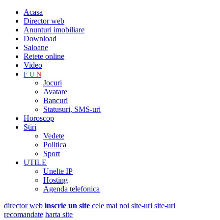
Acasa
Director web
Anunturi imobiliare
Download
Saloane
Retete online
Video
F
U
N
Jocuri
Avatare
Bancuri
Statusuri, SMS-uri
Horoscop
Stiri
Vedete
Politica
Sport
UTILE
Unelte IP
Hosting
Agenda telefonica
director web
inscrie un site
cele mai noi site-uri
site-uri
recomandate
harta site