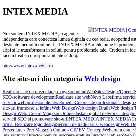
INTEX MEDIA
Noi suntem INTEX MEDIA, o agentie
independenta care conecteza lumea digitala cu cea reala, acoperind astf
destinate mediului online. La INTEX MEDIA ideile bune le prindem,
aripi si le transformam in solutii pentru problemele tale. Credem in id
facem treaba cu responsabilitate si drag.
http://www.intex-media.ro
Alte site-uri din categoria
Web design
Realizare site de prezentare, magazin online
WebSitesDesign?
Queen S
SEO-software development
Realizare site web
Nevo Labs
firma servici
servicii web profesionale: itwebmedia
Creare site profesional - design 
site-uri frumoase si ieftine
Web Design
Web design Braila
Web design 
Design Web, Creare Magazin Online
alaskan global network - design
servicii SEO si promovare site-uri
INTEX MEDIA
INTEX MEDIA
Cr
firma. Realizare logo design
Servicii de traduceri si webdesign
Web Des
Prezentare - Pret Magazin Online - CIDEV Concept
Webartem.com : 
link reciproc
Director web cu inscriere gratuita
Director web seo
Web De