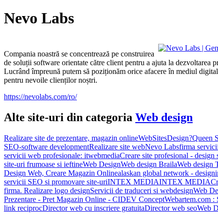
Nevo Labs
Compania noastră se concentrează pe construirea
de soluții software orientate către client pentru a ajuta la dezvoltarea
Lucrând împreună putem să poziționăm orice afacere în mediul digital
pentru nevoile clienților noștri.
https://nevolabs.com/ro/
Alte site-uri din categoria
Web design
Realizare site de prezentare, magazin online
WebSitesDesign?
Queen S
SEO-software development
Realizare site web
Nevo Labs
firma servici
servicii web profesionale: itwebmedia
Creare site profesional - design 
site-uri frumoase si ieftine
Web Design
Web design Braila
Web design 
Design Web, Creare Magazin Online
alaskan global network - design
servicii SEO si promovare site-uri
INTEX MEDIA
INTEX MEDIA
Cr
firma. Realizare logo design
Servicii de traduceri si webdesign
Web Des
Prezentare - Pret Magazin Online - CIDEV Concept
Webartem.com : 
link reciproc
Director web cu inscriere gratuita
Director web seo
Web De