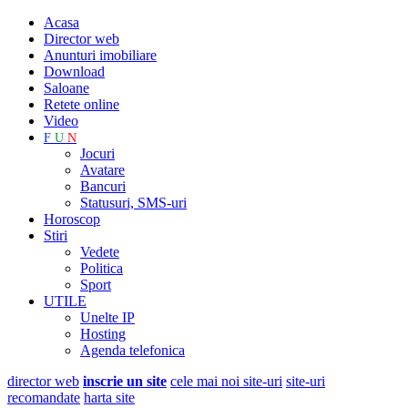
Acasa
Director web
Anunturi imobiliare
Download
Saloane
Retete online
Video
F
U
N
Jocuri
Avatare
Bancuri
Statusuri, SMS-uri
Horoscop
Stiri
Vedete
Politica
Sport
UTILE
Unelte IP
Hosting
Agenda telefonica
director web
inscrie un site
cele mai noi site-uri
site-uri
recomandate
harta site