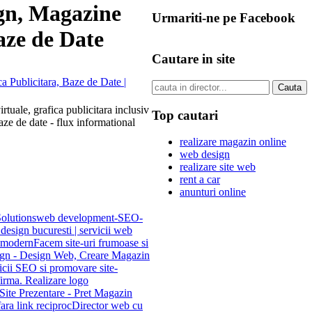
gn, Magazine
Urmariti-ne pe Facebook
aze de Date
Cautare in site
rtuale, grafica publicitara inclusiv
Top cautari
baze de date - flux informational
realizare magazin online
web design
realizare site web
rent a car
anunturi online
olutions
web development-SEO-
 design bucuresti | servicii web
i modern
Facem site-uri frumoase si
n - Design Web, Creare Magazin
vicii SEO si promovare site-
firma. Realizare logo
ite Prezentare - Pret Magazin
ara link reciproc
Director web cu