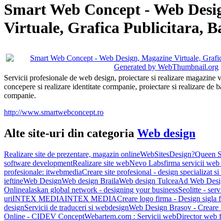
Smart Web Concept - Web Desi
Virtuale, Grafica Publicitara, B
Servicii profesionale de web design, proiectare si realizare magazine vi
concepere si realizare identitate cormpanie, proiectare si realizare de 
companie.
http://www.smartwebconcept.ro
Alte site-uri din categoria
Web design
Realizare site de prezentare, magazin online
WebSitesDesign?
Queen S
software development
Realizare site web
Nevo Labs
firma servicii web
profesionale: itwebmedia
Creare site profesional - design specializat s
ieftine
Web Design
Web design Braila
Web design Tulcea
Ad Web Desig
Online
alaskan global network - designing your business
Seolitte - ser
uri
INTEX MEDIA
INTEX MEDIA
Creare logo firma - Design sigla 
design
Servicii de traduceri si webdesign
Web Design Brasov - Creare S
Online - CIDEV Concept
Webartem.com : Servicii web
Director web f