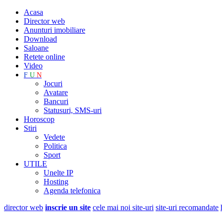
Acasa
Director web
Anunturi imobiliare
Download
Saloane
Retete online
Video
F
U
N
Jocuri
Avatare
Bancuri
Statusuri, SMS-uri
Horoscop
Stiri
Vedete
Politica
Sport
UTILE
Unelte IP
Hosting
Agenda telefonica
director web
inscrie un site
cele mai noi site-uri
site-uri recomandate